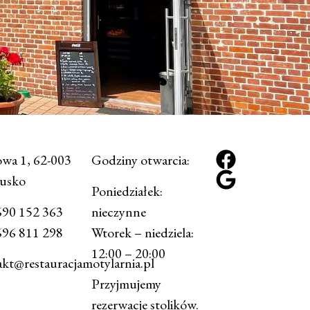
wa 1, 62-003
Godziny otwarcia:
rusko
Poniedziałek:
690 152 363
nieczynne
696 811 298
Wtorek – niedziela:
12:00 – 20:00
kt@restauracjamotylarnia.pl
Przyjmujemy
rezerwacje stolików.