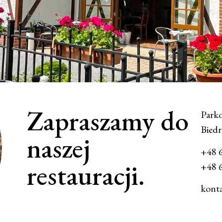
Zapraszamy do
Parko
Bied
naszej
+48 
restauracji.
+48 
konta